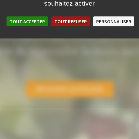
 cours de c
souhaitez activer
TOUT ACCEPTER
TOUT REFUSER
PERSONNALISER
u de rencontres entre artisans
nvie de reprendre la main sur
DÉCOUVRIR LES ATELIERS