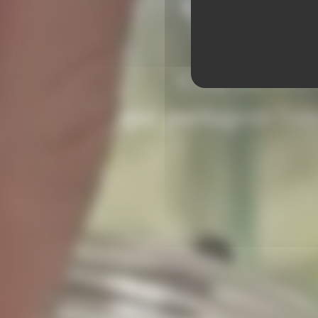
qu'un
C'est un lie
qui partagent l'e