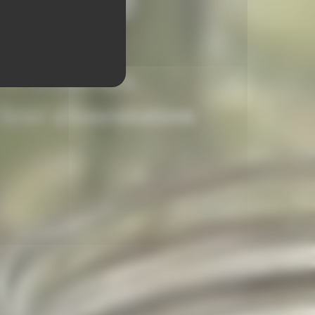
uisine
 et amateurs,
 leur alimentation