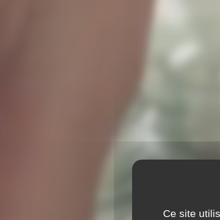
La G
Ce site util